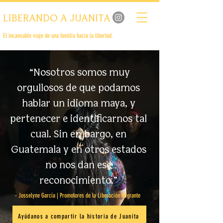
LIBERANDO A JUANITA
El incansable viaje de una familia hacia la libertad.
“Nosotros somos muy
orgullosos de que podamos
hablar un idioma maya, y
pertenecer e identificarnos tal
cual. Sin embargo, en
Guatemala y en otros estados
no nos dan ese
reconocimiento.”
- Josselyne García | Promotores de la Liberación Migrante
Ayúdanos a compartir la historia de Juanita